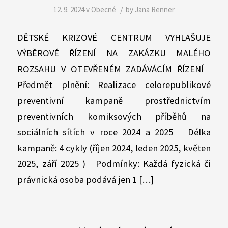
/
12. 9. 2024
v
Obecné
by
Jana Renner
DĚTSKÉ KRIZOVÉ CENTRUM VYHLAŠUJE
VÝBĚROVÉ ŘÍZENÍ NA ZAKÁZKU MALÉHO
ROZSAHU V OTEVŘENÉM ZADÁVÁCÍM ŘÍZENÍ
Předmět plnění: Realizace celorepublikové
preventivní kampaně prostřednictvím
preventivních komiksových příběhů na
sociálních sítích v roce 2024 a 2025 Délka
kampaně: 4 cykly (říjen 2024, leden 2025, květen
2025, září 2025 ) Podmínky: Každá fyzická či
právnická osoba podává jen 1 […]