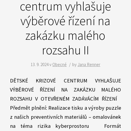
centrum vyhlašuje
výběrové řízení na
zakázku malého
rozsahu II
/
13. 9. 2024
v
Obecné
by
Jana Renner
DĚTSKÉ KRIZOVÉ CENTRUM VYHLAŠUJE
VÝBĚROVÉ ŘÍZENÍ NA ZAKÁZKU MALÉHO
ROZSAHU V OTEVŘENÉM ZADÁVÁCÍM ŘÍZENÍ
Předmět plnění: Realizace tisku a výroby puzzle
z našich preventivních materiálů – omalovánek
na téma rizika kyberprostoru Formát