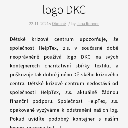
logo DKC
/
22. 11. 2024
v
Obecné
by
Jana Renner
Dětské krizové centrum upozorňuje, že
společnost HelpTex, z.s. v současné době
neoprávněně používá logo DKC na svých
kontejnerech charitativní sbírky textilu, a
poškozuje tak dobré jméno Dětského krizového
centra. Dětské krizové centrum nedostává od
společnosti HelpTex, z.s. aktuálně žádnou
finanční podporu. Společnost HelpTex, z.s.
opakovaně vyzýváme k odstranění našich log.
Pokud uvidíte podobný kontejner s naším
logem, informujte […]