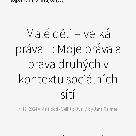
Malé děti – velká
práva II: Moje práva a
práva druhých v
kontextu sociálních
sítí
/
4. 11. 2024
v
Malé děti - Velká práva
by
Jana Renner