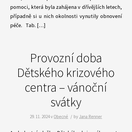
pomoci, která byla zahájena v dřívějších letech,
případně si u nich okolnosti vynutily obnovení
péče. Tab. […]
Provozní doba
Dětského krizového
centra – vánoční
svátky
/
29. 11. 2024
v
Obecné
by
Jana Renner