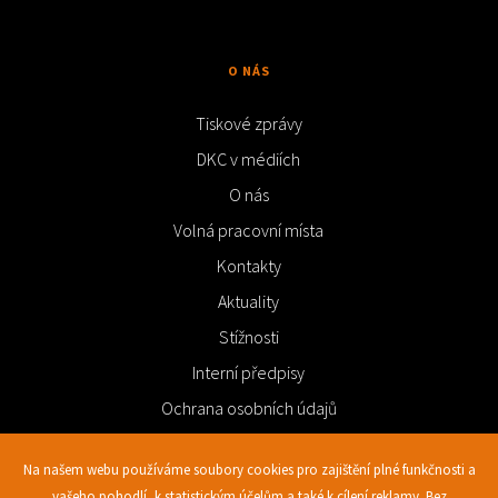
O NÁS
Tiskové zprávy
DKC v médiích
O nás
Volná pracovní místa
Kontakty
Aktuality
Stížnosti
Interní předpisy
Ochrana osobních údajů
Videa
Na našem webu používáme soubory cookies pro zajištění plné funkčnosti a
vašeho pohodlí, k statistickým účelům a také k cílení reklamy. Bez