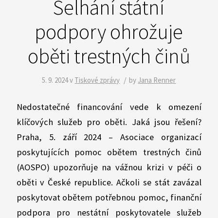
Selhání státní
podpory ohrožuje
oběti trestných činů
/
5. 9. 2024
v
Tiskové zprávy
by
Jana Renner
Nedostatečné financování vede k omezení
klíčových služeb pro oběti. Jaká jsou řešení?
Praha, 5. září 2024 – Asociace organizací
poskytujících pomoc obětem trestných činů
(AOSPO) upozorňuje na vážnou krizi v péči o
oběti v České republice. Ačkoli se stát zavázal
poskytovat obětem potřebnou pomoc, finanční
podpora pro nestátní poskytovatele služeb