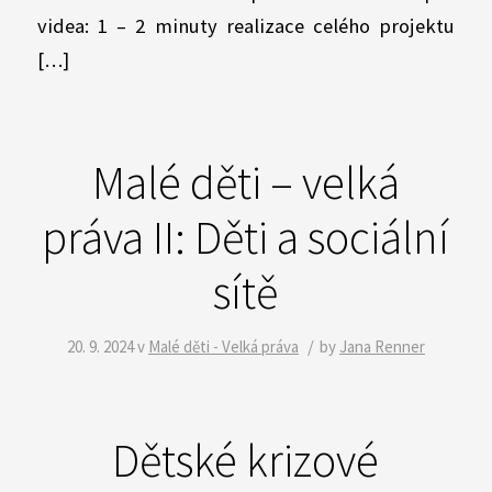
videa: 1 – 2 minuty realizace celého projektu
[…]
Malé děti – velká
práva II: Děti a sociální
sítě
/
20. 9. 2024
v
Malé děti - Velká práva
by
Jana Renner
Dětské krizové