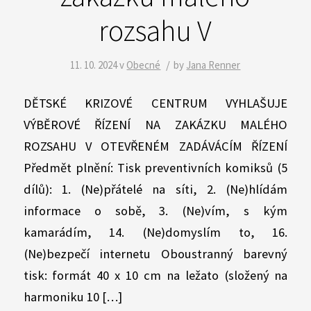
rozsahu V
/
11. 10. 2024
v
Obecné
by
Jana Renner
DĚTSKÉ KRIZOVÉ CENTRUM VYHLAŠUJE
VÝBĚROVÉ ŘÍZENÍ NA ZAKÁZKU MALÉHO
ROZSAHU V OTEVŘENÉM ZADÁVÁCÍM ŘÍZENÍ
Předmět plnění: Tisk preventivních komiksů (5
dílů): 1. (Ne)přátelé na síti, 2. (Ne)hlídám
informace o sobě, 3. (Ne)vím, s kým
kamarádím, 14. (Ne)domyslím to, 16.
(Ne)bezpečí internetu Oboustranný barevný
tisk: formát 40 x 10 cm na ležato (složený na
harmoniku 10 […]