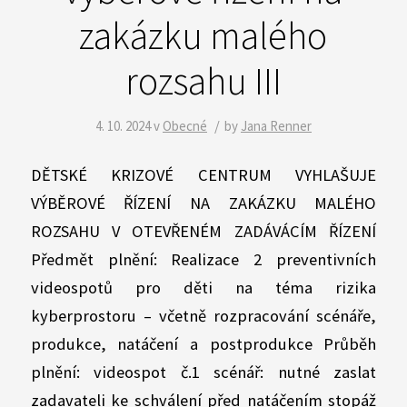
zakázku malého
rozsahu III
/
4. 10. 2024
v
Obecné
by
Jana Renner
DĚTSKÉ KRIZOVÉ CENTRUM VYHLAŠUJE
VÝBĚROVÉ ŘÍZENÍ NA ZAKÁZKU MALÉHO
ROZSAHU V OTEVŘENÉM ZADÁVÁCÍM ŘÍZENÍ
Předmět plnění: Realizace 2 preventivních
videospotů pro děti na téma rizika
kyberprostoru – včetně rozpracování scénáře,
produkce, natáčení a postprodukce Průběh
plnění: videospot č.1 scénář: nutné zaslat
zadavateli ke schválení před natáčením stopáž