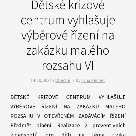
Dětské krizové
centrum vyhlašuje
výběrové řízení na
zakázku malého
rozsahu VI
/
14. 10. 2024
v
Obecné
by
Jana Renner
DĚTSKÉ KRIZOVÉ CENTRUM VYHLAŠUJE
VÝBĚROVÉ ŘÍZENÍ NA ZAKÁZKU MALÉHO
ROZSAHU V OTEVŘENÉM ZADÁVÁCÍM ŘÍZENÍ
Předmět plnění: Realizace 2 preventivních
videospotů pro děti na téma rizika