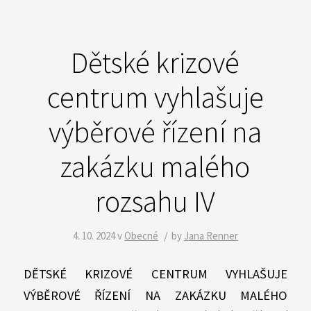
Dětské krizové
centrum vyhlašuje
výběrové řízení na
zakázku malého
rozsahu IV
/
4. 10. 2024
v
Obecné
by
Jana Renner
DĚTSKÉ KRIZOVÉ CENTRUM VYHLAŠUJE
VÝBĚROVÉ ŘÍZENÍ NA ZAKÁZKU MALÉHO