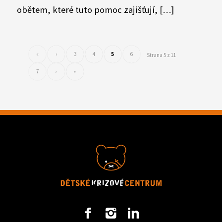
obětem, které tuto pomoc zajišťují, […]
«
‹
3
4
5
6
Strana 5 z 11
7
›
»