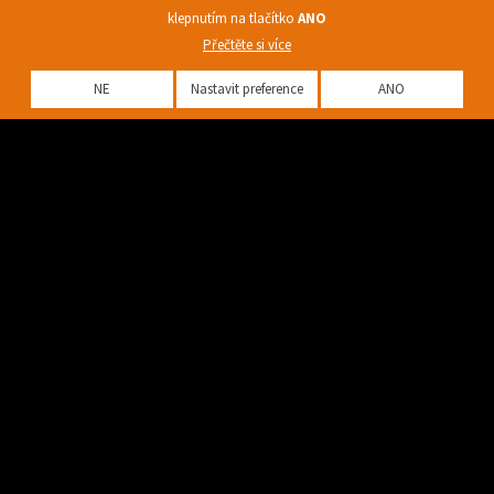
klepnutím na tlačítko
ANO
Přečtěte si více
NE
Nastavit preference
ANO
MODELOVÉ PŘÍBĚHY