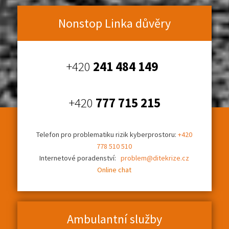
Nonstop Linka důvěry
+420
241 484 149
+420
777 715 215
Telefon pro problematiku rizik kyberprostoru:
+420
778 510 510
Internetové poradenství:
problem@ditekrize.cz
Online chat
Ambulantní služby