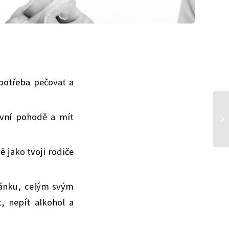
 potřeba pečovat a
evní pohodě a mít
ě jako tvoji rodiče
spánku, celým svým
, nepít alkohol a