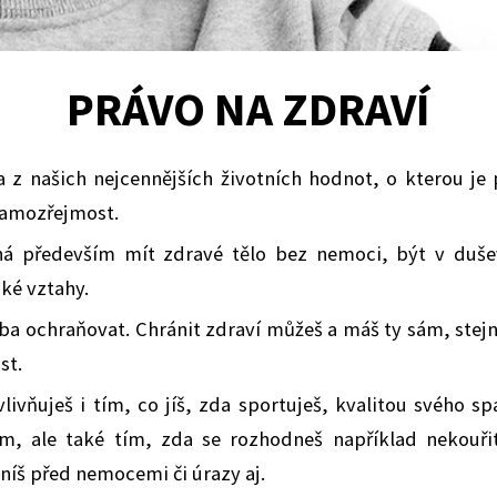
PRÁVO NA ZDRAVÍ
a z našich nejcennějších životních hodnot, o kterou je
 samozřejmost.
á především mít zdravé tělo bez nemoci, být v duš
ké vztahy.
eba ochraňovat. Chránit zdraví můžeš a máš ty sám, stejn
st.
vlivňuješ i tím, co jíš, zda sportuješ, kvalitou svého 
em, ale také tím, zda se rozhodneš například nekouřit
áníš před nemocemi či úrazy aj.