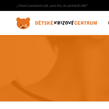
„Chceš-li zachránit svět, začni tím, že zachráníš dítě!“