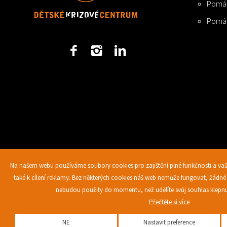
Pomá
Pomá
Na našem webu používáme soubory cookies pro zajištění plné funkčnosti a vaš
také k cílení reklamy. Bez některých cookies náš web nemůže fungovat, žádné 
nebudou použity do momentu, než udělíte svůj souhlas klepnu
Přečtěte si více
© Všechna práva vyhrazena, Dětské krizové centrum 2026
NE
Nastavit preference