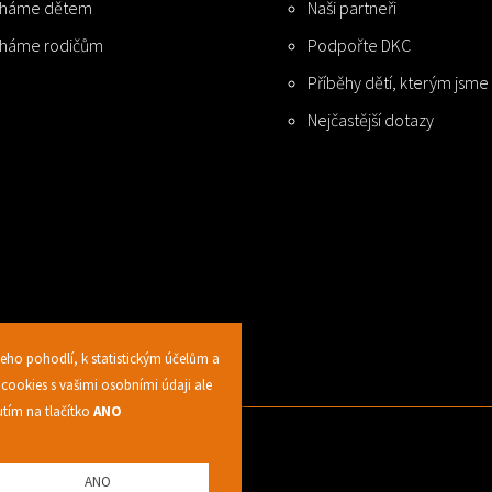
háme dětem
Naši partneři
háme rodičům
Podpořte DKC
Příběhy dětí, kterým jsm
Nejčastější dotazy
eho pohodlí, k statistickým účelům a
cookies s vašimi osobními údaji ale
tím na tlačítko
ANO
ANO