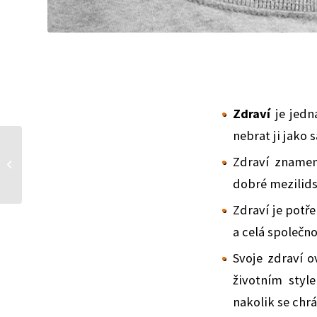
Zdraví
je jedn
nebrat ji jako
Jubilejní 20. Safer Internet
Zdraví znamen
Day 2023 a aktivity DKC
dobré mezilids
Zdraví je potř
a celá společno
Svoje zdraví o
životním styl
nakolik se chr