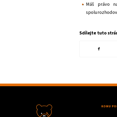
Máš právo na
spolurozhodova
Sdílejte tuto str
KOMU PO