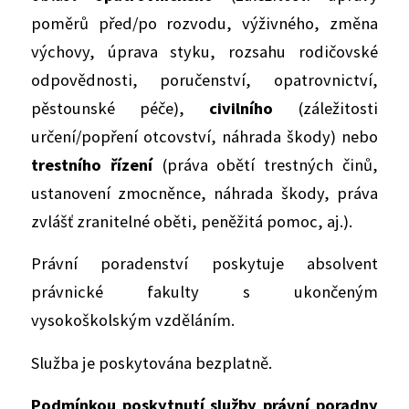
poměrů před/po rozvodu, výživného, změna
výchovy, úprava styku, rozsahu rodičovské
odpovědnosti, poručenství, opatrovnictví,
pěstounské péče),
civilního
(záležitosti
určení/popření otcovství, náhrada škody) nebo
trestního řízení
(práva obětí trestných činů,
ustanovení zmocněnce, náhrada škody, práva
zvlášť zranitelné oběti, peněžitá pomoc, aj.).
Právní poradenství poskytuje absolvent
právnické fakulty s ukončeným
vysokoškolským vzděláním.
Služba je poskytována bezplatně.
Podmínkou poskytnutí služby právní poradny