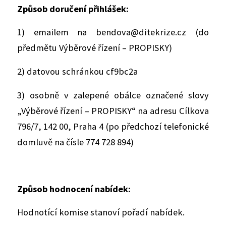
Způsob doručení přihlášek:
1) emailem na bendova@ditekrize.cz (do
předmětu Výběrové řízení – PROPISKY)
2) datovou schránkou cf9bc2a
3) osobně v zalepené obálce označené slovy
„Výběrové řízení – PROPISKY“ na adresu Cílkova
796/7, 142 00, Praha 4 (po předchozí telefonické
domluvě na čísle 774 728 894)
Způsob hodnocení nabídek:
Hodnotící komise stanoví pořadí nabídek.