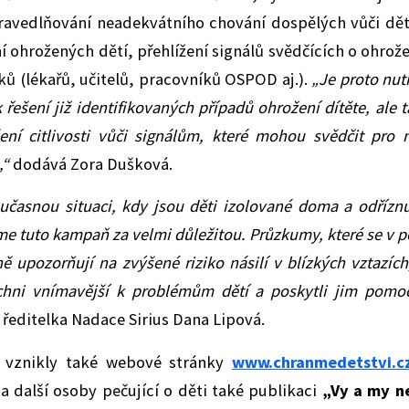
ravedlňování neadekvátního chování dospělých vůči dě
ohrožených dětí, přehlížení signálů svědčících o ohrožen
ků (lékařů, učitelů, pracovníků OSPOD aj.).
„Je proto nutn
 řešení již identifikovaných případů ohrožení dítěte, ale t
ení citlivosti vůči signálům, které mohou svědčit pro n
,“
dodává Zora Dušková.
časnou situaci, kdy jsou děti izolované doma a odříz
e tuto kampaň za velmi důležitou. Průzkumy, které se v p
ě upozorňují na zvýšené riziko násilí v blízkých vztazích
chni vnímavější k problémům dětí a poskytli jim pomoc
ředitelka Nadace Sirius Dana Lipová.
u vznikly také webové stránky
www.chranmedetstvi.c
 a další osoby pečující o děti také publikaci
„Vy a my n