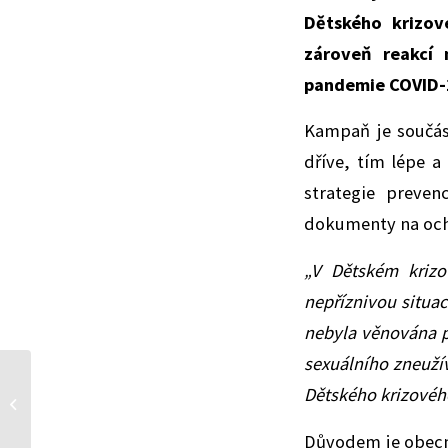
Dětského krizo
zároveň reakcí 
pandemie COVID-19
Kampaň je součás
dříve, tím lépe a
strategie preven
dokumenty na ochr
„V Dětském kriz
nepříznivou situa
nebyla věnována pa
sexuálního zneužív
Dětského krizovéh
PF 2021 a vánoční
provozní doba
Důvodem je obecně 