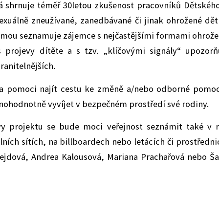
rá shrnuje téměř 30letou zkušenost pracovníků Dětskéh
sexuálně zneužívané, zanedbávané či jinak ohrožené dět
rmou seznamuje zájemce s nejčastějšími formami ohrože
 s projevy dítěte a s tzv. „klíčovými signály“ upozor
ranitelnějších.
a pomoci najít cestu ke změně a/nebo odborné pomoci
nohodnotně vyvíjet v bezpečném prostředí své rodiny.
vy projektu se bude moci veřejnost seznámit také v 
ních sítích, na billboardech nebo letácích či prostředni
ejdová, Andrea Kalousová, Mariana Prachařová nebo Ša