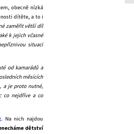
tem, obecně nízká
osti dítěte, a to i
é zaměřit větší díl
aké k jejich včasné
epříznivou situaci
nuté od kamarádů a
osledních měsících
, a je proto nutné,
 co nejdříve a co
z
. Na nich najdou
enecháme dětství