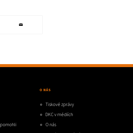
O NÁS
Tiskové zprávy
DKC v médiích
e pomohli
O nás