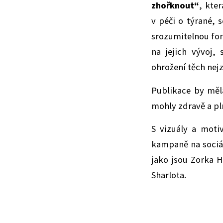
zhořknout“
, kte
v péči o týrané, 
srozumitelnou fo
na jejich vývoj,
ohrožení těch nejz
Publikace by měl
mohly zdravě a pl
S vizuály a moti
kampaně na sociál
jako jsou Zorka H
Sharlota.