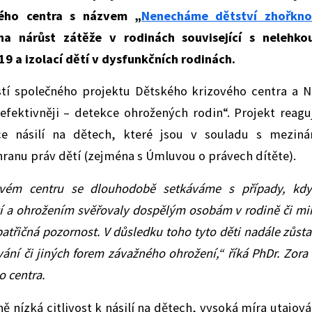
vého centra s názvem „
Nenecháme dětství zhořkno
na nárůst zátěže v rodinách související s nelehko
 a izolací dětí v dysfunkčních rodinách.
tí společného projektu Dětského krizového centra a N
 efektivněji – detekce ohrožených rodin“. Projekt reagu
ce násilí na dětech, které jsou v souladu s mezin
anu práv dětí (zejména s Úmluvou o právech dítěte).
ovém centru se dlouhodobě setkáváme s případy, kdy
cí a ohrožením svěřovaly dospělým osobám v rodině či mim
třičná pozornost. V důsledku toho tyto děti nadále zůstaly
ání či jiných forem závažného ohrožení,“ říká PhDr. Zora
o centra.
nízká citlivost k násilí na dětech, vysoká míra utajován