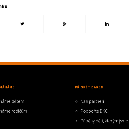
ánku
MÁHÁME
PŘISPĚT DAREM
háme dětem
Naši partneři
háme rodičům
Podpořte DKC
Příběhy dětí, kterým jsm