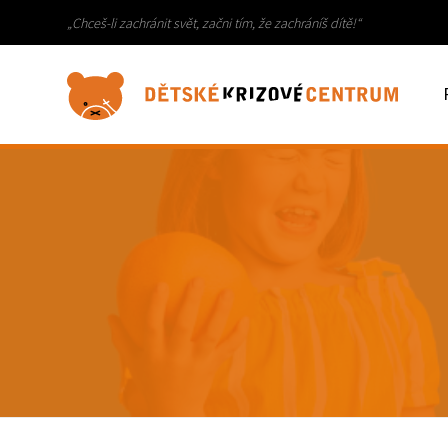
„Chceš-li zachránit svět, začni tím, že zachráníš dítě!“