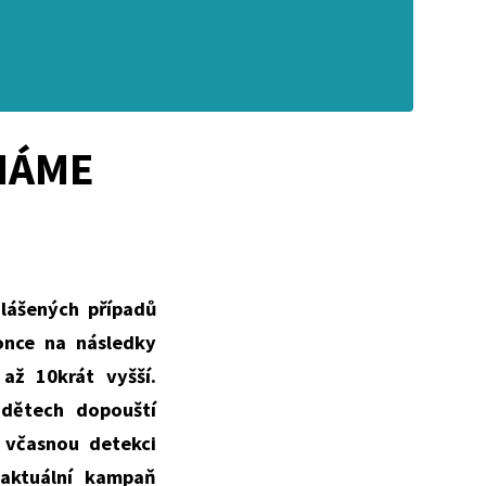
HÁME
lášených případů
once na následky
až 10krát vyšší.
a dětech dopouští
 včasnou detekci
 aktuální kampaň