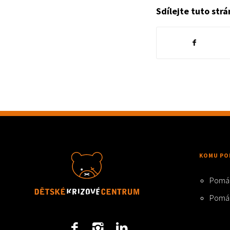
Sdílejte tuto str
KOMU PO
Pomá
Pomá