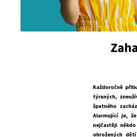
Zah
Každoročně přib
týraných, zneuž
špatného zacház
Alarmující je, ž
nejčastěji někdo
ohrožených dětí