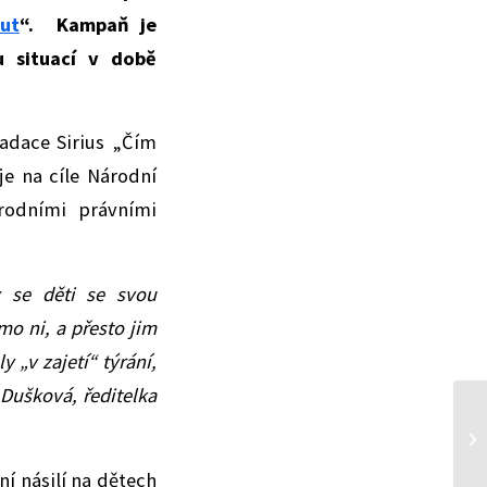
ut
“. Kampaň je
u situací v době
adace Sirius „Čím
je na cíle Národní
árodními právními
 se děti se svou
o ni, a přesto jim
 „v zajetí“ týrání,
 Dušková, ředitelka
í násilí na dětech