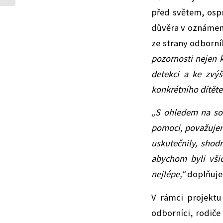
před světem, osp
důvěra v oznámení 
ze strany odborní
pozornosti nejen k
detekci a ke zvýš
konkrétního dítěte
„S ohledem na sou
pomoci, považujem
uskutečnily, shodn
abychom byli vši
nejlépe,“
doplňuje 
V rámci projekt
odborníci, rodiče