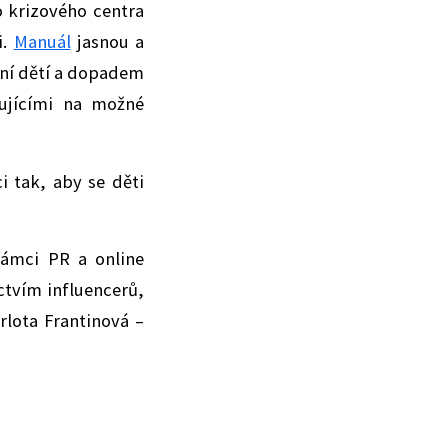
o krizového centra
i.
Manuál
jasnou a
ní dětí a dopadem
ňujícími na možné
 tak, aby se děti
rámci PR a online
ctvím influencerů,
rlota Frantinová –