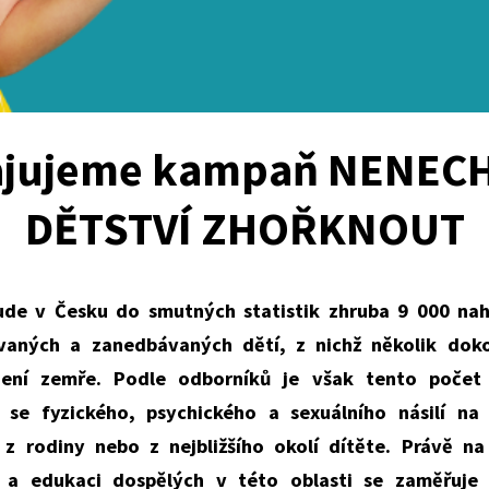
ajujeme kampaň NENEC
DĚTSTVÍ ZHOŘKNOUT
ude v Česku do smutných statistik zhruba 9 000 nah
ívaných a zanedbávaných dětí, z nichž několik dok
ení zemře. Podle odborníků je však tento počet 
e se fyzického, psychického a sexuálního násilí n
 z rodiny nebo z nejbližšího okolí dítěte.
Právě na
 a edukaci dospělých v této oblasti se zaměřuje